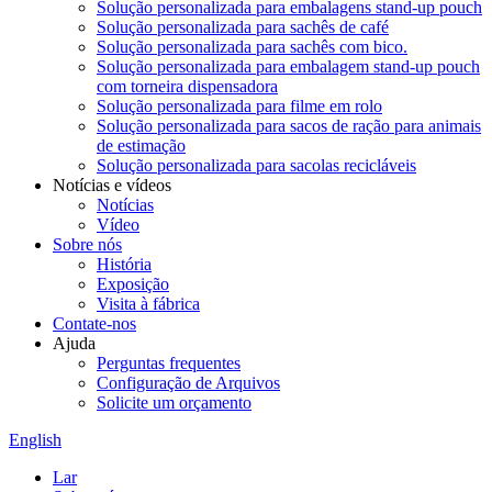
Solução personalizada para embalagens stand-up pouch
Solução personalizada para sachês de café
Solução personalizada para sachês com bico.
Solução personalizada para embalagem stand-up pouch
com torneira dispensadora
Solução personalizada para filme em rolo
Solução personalizada para sacos de ração para animais
de estimação
Solução personalizada para sacolas recicláveis
Notícias e vídeos
Notícias
Vídeo
Sobre nós
História
Exposição
Visita à fábrica
Contate-nos
Ajuda
Perguntas frequentes
Configuração de Arquivos
Solicite um orçamento
English
Lar