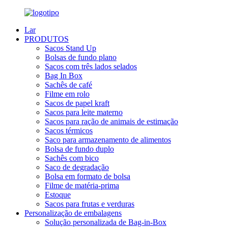
Lar
PRODUTOS
Sacos Stand Up
Bolsas de fundo plano
Sacos com três lados selados
Bag In Box
Sachês de café
Filme em rolo
Sacos de papel kraft
Sacos para leite materno
Sacos para ração de animais de estimação
Sacos térmicos
Saco para armazenamento de alimentos
Bolsa de fundo duplo
Sachês com bico
Saco de degradação
Bolsa em formato de bolsa
Filme de matéria-prima
Estoque
Sacos para frutas e verduras
Personalização de embalagens
Solução personalizada de Bag-in-Box