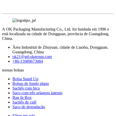
A OK Packaging Manufacturing Co., Ltd. foi fundada em 1996 e
está localizada na cidade de Dongguan, província de Guangdong,
China.
Área Industrial de Zhuyuan, cidade de Liaobu, Dongguan,
Guangdong, China
ok21@gd-okgroup.com
+86-15989673084
nossas bolsas
Bolsa Stand Up
Bolsas de fundo plano
Sachês com bico
Saco com três selagens laterais
Bag In Box
Sachês de café
Saco de degradação
Filme em rolo