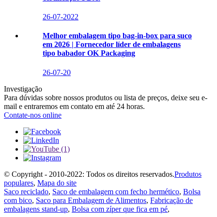
26-07-2022
Melhor embalagem tipo bag-in-box para suco
em 2026 | Fornecedor líder de embalagens
tipo babador OK Packaging
26-07-20
Investigação
Para dúvidas sobre nossos produtos ou lista de preços, deixe seu e-
mail e entraremos em contato em até 24 horas.
Contate-nos online
© Copyright - 2010-2022: Todos os direitos reservados.
Produtos
populares
,
Mapa do site
Saco reciclado
,
Saco de embalagem com fecho hermético
,
Bolsa
com bico
,
Saco para Embalagem de Alimentos
,
Fabricação de
embalagens stand-up
,
Bolsa com zíper que fica em pé
,