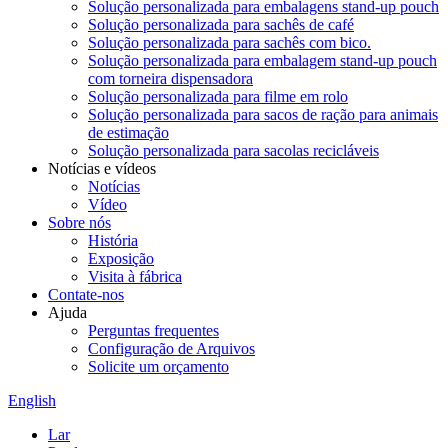
Solução personalizada para embalagens stand-up pouch
Solução personalizada para sachês de café
Solução personalizada para sachês com bico.
Solução personalizada para embalagem stand-up pouch
com torneira dispensadora
Solução personalizada para filme em rolo
Solução personalizada para sacos de ração para animais
de estimação
Solução personalizada para sacolas recicláveis
Notícias e vídeos
Notícias
Vídeo
Sobre nós
História
Exposição
Visita à fábrica
Contate-nos
Ajuda
Perguntas frequentes
Configuração de Arquivos
Solicite um orçamento
English
Lar