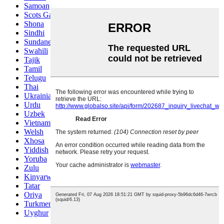
Samoan
Scots Gaelic
Shona
Sindhi
Sundanese
Swahili
Tajik
Tamil
Telugu
Thai
Ukrainian
Urdu
Uzbek
Vietnamese
Welsh
Xhosa
Yiddish
Yoruba
Zulu
Kinyarwanda
Tatar
Oriya
Turkmen
Uyghur