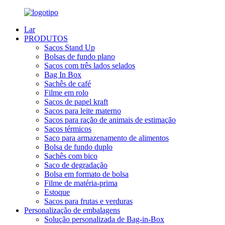
Lar
PRODUTOS
Sacos Stand Up
Bolsas de fundo plano
Sacos com três lados selados
Bag In Box
Sachês de café
Filme em rolo
Sacos de papel kraft
Sacos para leite materno
Sacos para ração de animais de estimação
Sacos térmicos
Saco para armazenamento de alimentos
Bolsa de fundo duplo
Sachês com bico
Saco de degradação
Bolsa em formato de bolsa
Filme de matéria-prima
Estoque
Sacos para frutas e verduras
Personalização de embalagens
Solução personalizada de Bag-in-Box