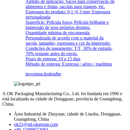
Âmbito de aplicação: Sacos para conservação de
alimentos e frutas, sacolas para viagem, etc.
Espessura do produto: 0,1~0,3 mm; Espessura
personalizada
Superfície: Película fosca; Película brilhante e
impressão de seus próprios designs.
Quantidade mínima de encomenda:
Personalizada de acordo com o material da
sacola, tamanho, espessura e cor da impressão.
Condições de pagamento: T/T, 30% de entrada,
70% restante antes do envio.
Prazo de entrega: 10 a 15 dias
Método de entrega: Expresso / aéreo / marítimo
investigação
detalhe
A OK Packaging Manufacturing Co., Ltd. foi fundada em 1996 e
está localizada na cidade de Dongguan, província de Guangdong,
China.
Área Industrial de Zhuyuan, cidade de Liaobu, Dongguan,
Guangdong, China
ok21@gd-okgroup.com
+86-15989673084