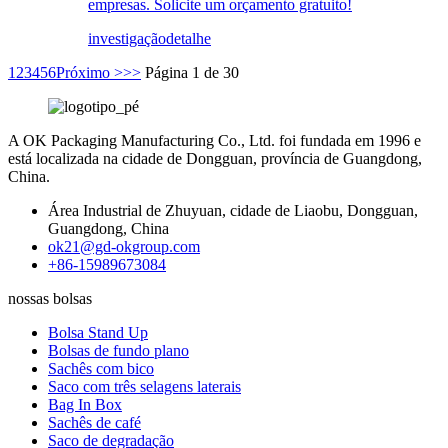
empresas. Solicite um orçamento gratuito!
investigação
detalhe
1
2
3
4
5
6
Próximo >
>>
Página 1 de 30
A OK Packaging Manufacturing Co., Ltd. foi fundada em 1996 e
está localizada na cidade de Dongguan, província de Guangdong,
China.
Área Industrial de Zhuyuan, cidade de Liaobu, Dongguan,
Guangdong, China
ok21@gd-okgroup.com
+86-15989673084
nossas bolsas
Bolsa Stand Up
Bolsas de fundo plano
Sachês com bico
Saco com três selagens laterais
Bag In Box
Sachês de café
Saco de degradação