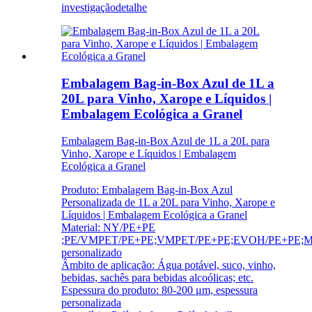
investigação
detalhe
Embalagem Bag-in-Box Azul de 1L a
20L para Vinho, Xarope e Líquidos |
Embalagem Ecológica a Granel
Embalagem Bag-in-Box Azul de 1L a 20L para
Vinho, Xarope e Líquidos | Embalagem
Ecológica a Granel
Produto: Embalagem Bag-in-Box Azul
Personalizada de 1L a 20L para Vinho, Xarope e
Líquidos | Embalagem Ecológica a Granel
Material: NY/PE+PE
;PE/VMPET/PE+PE;VMPET/PE+PE;EVOH/PE+PE;Mat
personalizado
Âmbito de aplicação: Água potável, suco, vinho,
bebidas, sachês para bebidas alcoólicas; etc.
Espessura do produto: 80-200 μm, espessura
personalizada