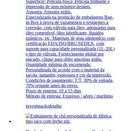
Superfície: Película fosca; Película brilhante e
impressão de seus próprios designs.
Amostra: Amostra grátis.
Especializada na produção de embalagens Bag-
in-Box à prova de vazamentos e resistentes à
corrosão, com válvula para óleo, adequadas para
óleo comestível, óleo lubrificante, líquidos
químicos, etc. Materiais de grau alimentício com
certificação FDA/ISQ/BRC/SEDEX, com
suporte para capacidade personalizada (1L-20L)
e tipo de válvula. Fornecimento global por
atacado, clique para obter amostras grátis.
Quantidade mínima de encomenda:
Personalizada de acordo com o material da
sacola, tamanho, espessura e cor da impressão.
Condições de pagamento: T/T, 30% de entrada,
70% restante antes do envio.
Prazo de entrega: 10 a 15 dias
Método de entrega: Expresso / aéreo / marítimo
investigação
detalhe