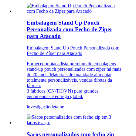
Embalagem Stand Up Pouch
Personalizada com Fecho de Zíper
para Atacado
Embalagem Stand Up Pouch Personalizada com
Fecho de Zíper para Atacado
Fornecedor atacadista premium de embalagens
stand-up pouch personalizadas com zíper há mais
de 20 anos: Materiais de qualidade alimentar,
totalmente personalizáveis, vendas diretas da
fábrica.
3 fábricas (CN/TH/VN) para grandes
encomendas e entrega global.
investigação
detalhe
Sacos personalizados com fecho zip