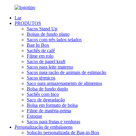
Lar
PRODUTOS
Sacos Stand Up
Bolsas de fundo plano
Sacos com três lados selados
Bag In Box
Sachês de café
Filme em rolo
Sacos de papel kraft
Sacos para leite materno
Sacos para ração de animais de estimação
Sacos térmicos
Saco para armazenamento de alimentos
Bolsa de fundo duplo
Sachês com bico
Saco de degradação
Bolsa em formato de bolsa
Filme de matéria-prima
Estoque
Sacos para frutas e verduras
Personalização de embalagens
Solução personalizada de Bag-in-Box