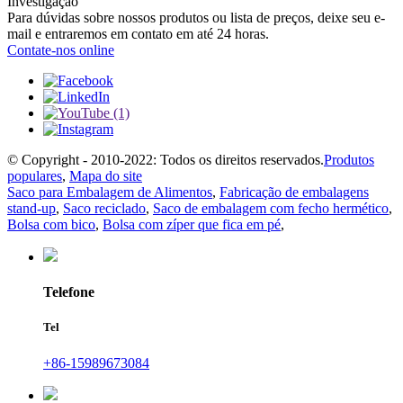
Investigação
Para dúvidas sobre nossos produtos ou lista de preços, deixe seu e-
mail e entraremos em contato em até 24 horas.
Contate-nos online
© Copyright - 2010-2022: Todos os direitos reservados.
Produtos
populares
,
Mapa do site
Saco para Embalagem de Alimentos
,
Fabricação de embalagens
stand-up
,
Saco reciclado
,
Saco de embalagem com fecho hermético
,
Bolsa com bico
,
Bolsa com zíper que fica em pé
,
Telefone
Tel
+86-15989673084