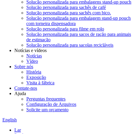
Solução personalizada para embalagens stand-up pouch
Solução personalizada para sachês de café
Solução personalizada para sachês com bico.
Solução personalizada para embalagem stand-up pouch
com torneira dispensadora
Solução personalizada para filme em rolo
Solução personalizada para sacos de ração para animais
de estimação
Solução personalizada para sacolas recicláveis
Notícias e vídeos
Notícias
Vídeo
Sobre nós
História
Exposição
Visita à fábrica
Contate-nos
Ajuda
Perguntas frequentes
Configuração de Arquivos
Solicite um orçamento
English
Lar