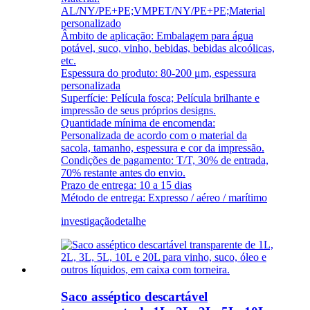
AL/NY/PE+PE;VMPET/NY/PE+PE;Material
personalizado
Âmbito de aplicação: Embalagem para água
potável, suco, vinho, bebidas, bebidas alcoólicas,
etc.
Espessura do produto: 80-200 μm, espessura
personalizada
Superfície: Película fosca; Película brilhante e
impressão de seus próprios designs.
Quantidade mínima de encomenda:
Personalizada de acordo com o material da
sacola, tamanho, espessura e cor da impressão.
Condições de pagamento: T/T, 30% de entrada,
70% restante antes do envio.
Prazo de entrega: 10 a 15 dias
Método de entrega: Expresso / aéreo / marítimo
investigação
detalhe
Saco asséptico descartável