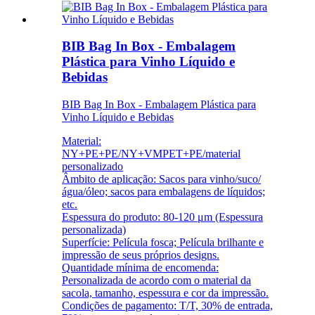
BIB Bag In Box - Embalagem
Plástica para Vinho Líquido e
Bebidas
BIB Bag In Box - Embalagem Plástica para
Vinho Líquido e Bebidas
Material:
NY+PE+PE/NY+VMPET+PE/material
personalizado
Âmbito de aplicação: Sacos para vinho/suco/
água/óleo; sacos para embalagens de líquidos;
etc.
Espessura do produto: 80-120 μm (Espessura
personalizada)
Superfície: Película fosca; Película brilhante e
impressão de seus próprios designs.
Quantidade mínima de encomenda:
Personalizada de acordo com o material da
sacola, tamanho, espessura e cor da impressão.
Condições de pagamento: T/T, 30% de entrada,