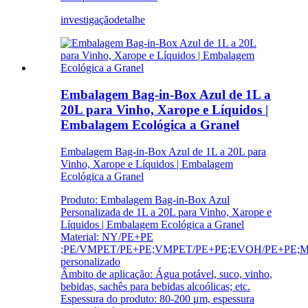
investigação
detalhe
Embalagem Bag-in-Box Azul de 1L a
20L para Vinho, Xarope e Líquidos |
Embalagem Ecológica a Granel
Embalagem Bag-in-Box Azul de 1L a 20L para
Vinho, Xarope e Líquidos | Embalagem
Ecológica a Granel
Produto: Embalagem Bag-in-Box Azul
Personalizada de 1L a 20L para Vinho, Xarope e
Líquidos | Embalagem Ecológica a Granel
Material: NY/PE+PE
;PE/VMPET/PE+PE;VMPET/PE+PE;EVOH/PE+PE;Mat
personalizado
Âmbito de aplicação: Água potável, suco, vinho,
bebidas, sachês para bebidas alcoólicas; etc.
Espessura do produto: 80-200 μm, espessura