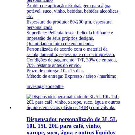
personalizado
Âmbito de aplicação: Embalagem para água
potável, suco, vinho, bebidas, bebidas alcoólicas,
etc.
Espessura do produto: 80-200 μm, espessura
personalizada
Superfície: Película fosca; Película brilhante e
impressão de seus próprios designs.
Quantidade mínima de encomenda:
Personalizada de acordo com o material da
sacola, tamanho, espessura e cor da impressão.
Condições de pagamento: T/T, 30% de entrada,
70% restante antes do envio.
Prazo de entrega: 10 a 15 dias
Método de entrega: Expresso / aéreo / marítimo
investigação
detalhe
Dispensador personalizado de 3L 5L
10L 15L 20L para café, vinho,
xarope, suco, água e outros líquidos