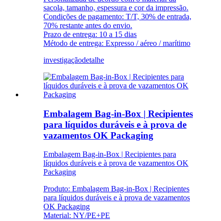
sacola, tamanho, espessura e cor da impressão.
Condições de pagamento: T/T, 30% de entrada,
70% restante antes do envio.
Prazo de entrega: 10 a 15 dias
Método de entrega: Expresso / aéreo / marítimo
investigação
detalhe
Embalagem Bag-in-Box | Recipientes
para líquidos duráveis ​​e à prova de
vazamentos OK Packaging
Embalagem Bag-in-Box | Recipientes para
líquidos duráveis ​​e à prova de vazamentos OK
Packaging
Produto: Embalagem Bag-in-Box | Recipientes
para líquidos duráveis ​​e à prova de vazamentos
OK Packaging
Material: NY/PE+PE