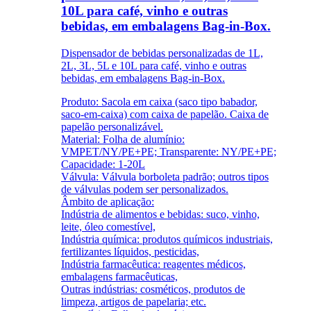
10L para café, vinho e outras
bebidas, em embalagens Bag-in-Box.
Dispensador de bebidas personalizadas de 1L,
2L, 3L, 5L e 10L para café, vinho e outras
bebidas, em embalagens Bag-in-Box.
Produto: Sacola em caixa (saco tipo babador,
saco-em-caixa) com caixa de papelão. Caixa de
papelão personalizável.
Material: Folha de alumínio:
VMPET/NY/PE+PE; Transparente: NY/PE+PE;
Capacidade: 1-20L
Válvula: Válvula borboleta padrão; outros tipos
de válvulas podem ser personalizados.
Âmbito de aplicação:
Indústria de alimentos e bebidas: suco, vinho,
leite, óleo comestível,
Indústria química: produtos químicos industriais,
fertilizantes líquidos, pesticidas,
Indústria farmacêutica: reagentes médicos,
embalagens farmacêuticas,
Outras indústrias: cosméticos, produtos de
limpeza, artigos de papelaria; etc.