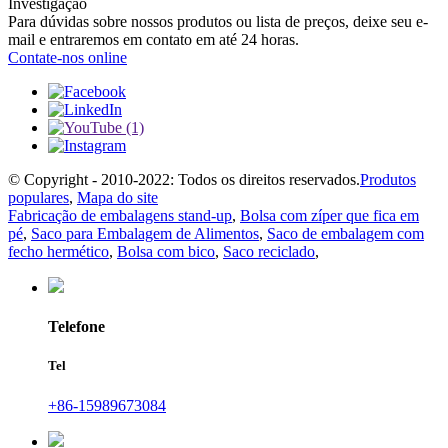
Investigação
Para dúvidas sobre nossos produtos ou lista de preços, deixe seu e-
mail e entraremos em contato em até 24 horas.
Contate-nos online
© Copyright - 2010-2022: Todos os direitos reservados.
Produtos
populares
,
Mapa do site
Fabricação de embalagens stand-up
,
Bolsa com zíper que fica em
pé
,
Saco para Embalagem de Alimentos
,
Saco de embalagem com
fecho hermético
,
Bolsa com bico
,
Saco reciclado
,
Telefone
Tel
+86-15989673084