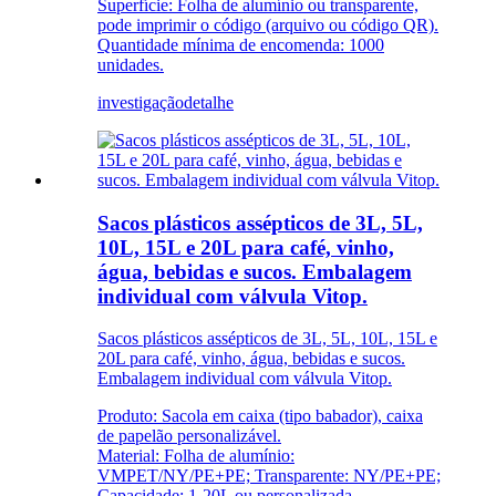
Superfície: Folha de alumínio ou transparente,
pode imprimir o código (arquivo ou código QR).
Quantidade mínima de encomenda: 1000
unidades.
investigação
detalhe
Sacos plásticos assépticos de 3L, 5L,
10L, 15L e 20L para café, vinho,
água, bebidas e sucos. Embalagem
individual com válvula Vitop.
Sacos plásticos assépticos de 3L, 5L, 10L, 15L e
20L para café, vinho, água, bebidas e sucos.
Embalagem individual com válvula Vitop.
Produto: Sacola em caixa (tipo babador), caixa
de papelão personalizável.
Material: Folha de alumínio:
VMPET/NY/PE+PE; Transparente: NY/PE+PE;
Capacidade: 1-20L ou personalizada