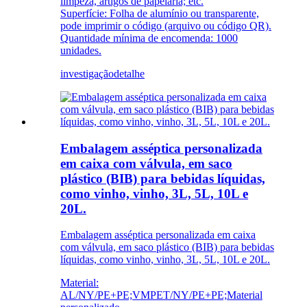
limpeza, artigos de papelaria; etc.
Superfície: Folha de alumínio ou transparente,
pode imprimir o código (arquivo ou código QR).
Quantidade mínima de encomenda: 1000
unidades.
investigação
detalhe
Embalagem asséptica personalizada
em caixa com válvula, em saco
plástico (BIB) para bebidas líquidas,
como vinho, vinho, 3L, 5L, 10L e
20L.
Embalagem asséptica personalizada em caixa
com válvula, em saco plástico (BIB) para bebidas
líquidas, como vinho, vinho, 3L, 5L, 10L e 20L.
Material:
AL/NY/PE+PE;VMPET/NY/PE+PE;Material