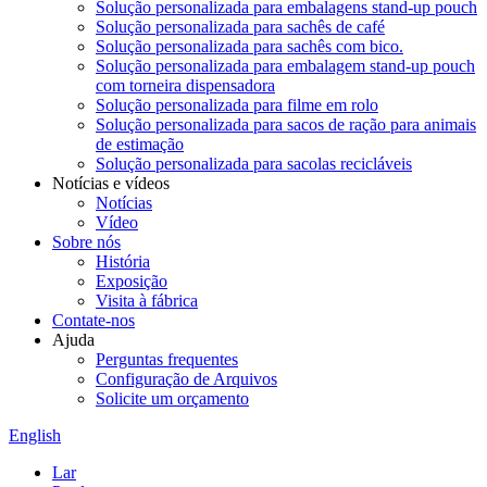
Solução personalizada para embalagens stand-up pouch
Solução personalizada para sachês de café
Solução personalizada para sachês com bico.
Solução personalizada para embalagem stand-up pouch
com torneira dispensadora
Solução personalizada para filme em rolo
Solução personalizada para sacos de ração para animais
de estimação
Solução personalizada para sacolas recicláveis
Notícias e vídeos
Notícias
Vídeo
Sobre nós
História
Exposição
Visita à fábrica
Contate-nos
Ajuda
Perguntas frequentes
Configuração de Arquivos
Solicite um orçamento
English
Lar