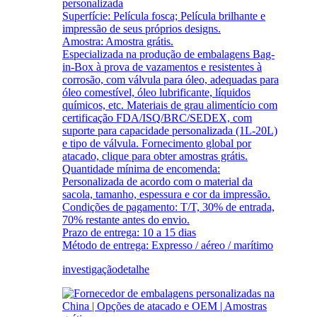
personalizada
Superfície: Película fosca; Película brilhante e
impressão de seus próprios designs.
Amostra: Amostra grátis.
Especializada na produção de embalagens Bag-
in-Box à prova de vazamentos e resistentes à
corrosão, com válvula para óleo, adequadas para
óleo comestível, óleo lubrificante, líquidos
químicos, etc. Materiais de grau alimentício com
certificação FDA/ISQ/BRC/SEDEX, com
suporte para capacidade personalizada (1L-20L)
e tipo de válvula. Fornecimento global por
atacado, clique para obter amostras grátis.
Quantidade mínima de encomenda:
Personalizada de acordo com o material da
sacola, tamanho, espessura e cor da impressão.
Condições de pagamento: T/T, 30% de entrada,
70% restante antes do envio.
Prazo de entrega: 10 a 15 dias
Método de entrega: Expresso / aéreo / marítimo
investigação
detalhe