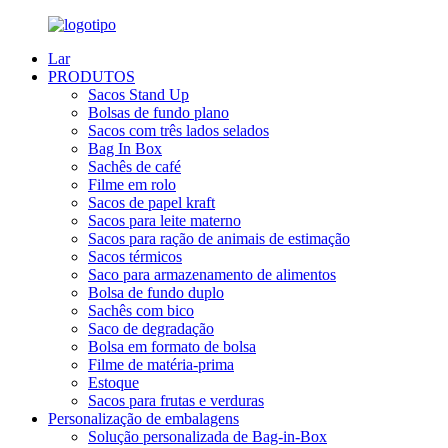
Lar
PRODUTOS
Sacos Stand Up
Bolsas de fundo plano
Sacos com três lados selados
Bag In Box
Sachês de café
Filme em rolo
Sacos de papel kraft
Sacos para leite materno
Sacos para ração de animais de estimação
Sacos térmicos
Saco para armazenamento de alimentos
Bolsa de fundo duplo
Sachês com bico
Saco de degradação
Bolsa em formato de bolsa
Filme de matéria-prima
Estoque
Sacos para frutas e verduras
Personalização de embalagens
Solução personalizada de Bag-in-Box