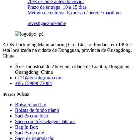
70% restante antes do envio.
Prazo de entrega: 10 a 15 dias
Método de entrega: Expresso / aéreo / marítimo
investigação
detalhe
A OK Packaging Manufacturing Co., Ltd. foi fundada em 1996 e
está localizada na cidade de Dongguan, província de Guangdong,
China.
Área Industrial de Zhuyuan, cidade de Liaobu, Dongguan,
Guangdong, China
ok21@gd-okgroup.com
+86-15989673084
nossas bolsas
Bolsa Stand Up
Bolsas de fundo plano
Sachês com bico
Saco com três selagens laterais
Bag In Box
Sachês de café
Saco de degradação