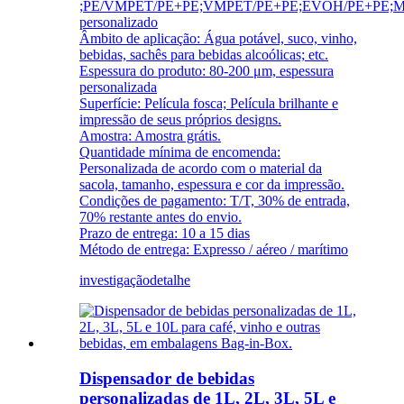
;PE/VMPET/PE+PE;VMPET/PE+PE;EVOH/PE+PE;Mat
personalizado
Âmbito de aplicação: Água potável, suco, vinho,
bebidas, sachês para bebidas alcoólicas; etc.
Espessura do produto: 80-200 μm, espessura
personalizada
Superfície: Película fosca; Película brilhante e
impressão de seus próprios designs.
Amostra: Amostra grátis.
Quantidade mínima de encomenda:
Personalizada de acordo com o material da
sacola, tamanho, espessura e cor da impressão.
Condições de pagamento: T/T, 30% de entrada,
70% restante antes do envio.
Prazo de entrega: 10 a 15 dias
Método de entrega: Expresso / aéreo / marítimo
investigação
detalhe
Dispensador de bebidas
personalizadas de 1L, 2L, 3L, 5L e