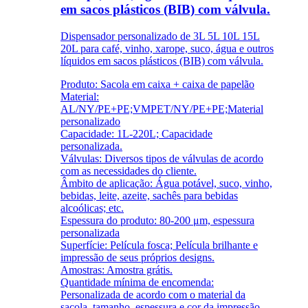
em sacos plásticos (BIB) com válvula.
Dispensador personalizado de 3L 5L 10L 15L
20L para café, vinho, xarope, suco, água e outros
líquidos em sacos plásticos (BIB) com válvula.
Produto: Sacola em caixa + caixa de papelão
Material:
AL/NY/PE+PE;VMPET/NY/PE+PE;Material
personalizado
Capacidade: 1L-220L; Capacidade
personalizada.
Válvulas: Diversos tipos de válvulas de acordo
com as necessidades do cliente.
Âmbito de aplicação: Água potável, suco, vinho,
bebidas, leite, azeite, sachês para bebidas
alcoólicas; etc.
Espessura do produto: 80-200 μm, espessura
personalizada
Superfície: Película fosca; Película brilhante e
impressão de seus próprios designs.
Amostras: Amostra grátis.
Quantidade mínima de encomenda:
Personalizada de acordo com o material da
sacola, tamanho, espessura e cor da impressão.