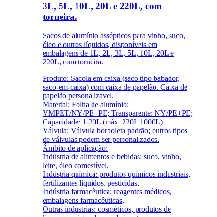
3L, 5L, 10L, 20L e 220L, com
torneira.
Sacos de alumínio assépticos para vinho, suco,
óleo e outros líquidos, disponíveis em
embalagens de 1L, 2L, 3L, 5L, 10L, 20L e
220L, com torneira.
Produto: Sacola em caixa (saco tipo babador,
saco-em-caixa) com caixa de papelão. Caixa de
papelão personalizável.
Material: Folha de alumínio:
VMPET/NY/PE+PE; Transparente: NY/PE+PE;
Capacidade: 1-20L (máx. 220L 1000L)
Válvula: Válvula borboleta padrão; outros tipos
de válvulas podem ser personalizados.
Âmbito de aplicação:
Indústria de alimentos e bebidas: suco, vinho,
leite, óleo comestível,
Indústria química: produtos químicos industriais,
fertilizantes líquidos, pesticidas,
Indústria farmacêutica: reagentes médicos,
embalagens farmacêuticas,
Outras indústrias: cosméticos, produtos de