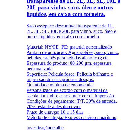
transparente de 1L, 2L, 3L, 5L, 10L e
20L para vinho, suco, óleo e outros
líquidos, em caixa com torneira.
Saco asséptico descartável transparente de 1L,
2L, 3L, 5L, 10L e 20L para vinho, suco, óleo e
outros líquidos, em caixa com torneira.
Material: NY/PE+PE; material personalizado
Âmbito de aplicação: Água potável, suco, vinho,
bebidas, sachês para bebidas alcoólicas; etc.
Espessura do produto: 80-200 μm, espessura
personalizada
Superfície: Película fosca; Película brilhante e
impressão de seus próprios designs.
Quantidade mínima de encomenda:
Personalizada de acordo com o material da
sacola, tamanho, espessura e cor da impressão.
Condições de pagamento: T/T, 30% de entrada,
70% restante antes do envio.
Prazo de entrega: 10 a 15 dias
Método de entrega: Expresso / aéreo / marítimo
investigação
detalhe