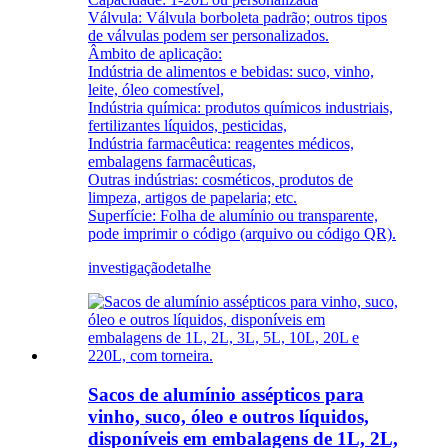
Válvula: Válvula borboleta padrão; outros tipos
de válvulas podem ser personalizados.
Âmbito de aplicação:
Indústria de alimentos e bebidas: suco, vinho,
leite, óleo comestível,
Indústria química: produtos químicos industriais,
fertilizantes líquidos, pesticidas,
Indústria farmacêutica: reagentes médicos,
embalagens farmacêuticas,
Outras indústrias: cosméticos, produtos de
limpeza, artigos de papelaria; etc.
Superfície: Folha de alumínio ou transparente,
pode imprimir o código (arquivo ou código QR).
investigação
detalhe
Sacos de alumínio assépticos para
vinho, suco, óleo e outros líquidos,
disponíveis em embalagens de 1L, 2L,