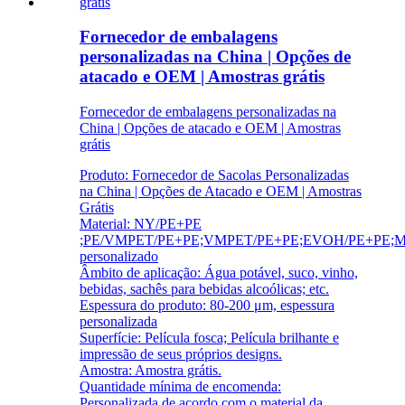
Fornecedor de embalagens
personalizadas na China | Opções de
atacado e OEM | Amostras grátis
Fornecedor de embalagens personalizadas na
China | Opções de atacado e OEM | Amostras
grátis
Produto: Fornecedor de Sacolas Personalizadas
na China | Opções de Atacado e OEM | Amostras
Grátis
Material: NY/PE+PE
;PE/VMPET/PE+PE;VMPET/PE+PE;EVOH/PE+PE;Mat
personalizado
Âmbito de aplicação: Água potável, suco, vinho,
bebidas, sachês para bebidas alcoólicas; etc.
Espessura do produto: 80-200 μm, espessura
personalizada
Superfície: Película fosca; Película brilhante e
impressão de seus próprios designs.
Amostra: Amostra grátis.
Quantidade mínima de encomenda:
Personalizada de acordo com o material da