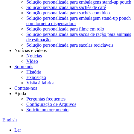
Solução personalizada para embalagens stand-up pouch
Solução personalizada para sachês de café
Solução personalizada para sachês com bico.
Solução personalizada para embalagem stand-up pouch
com torneira dispensadora
Solução personalizada para filme em rolo
Solução personalizada para sacos de ração para animais
de estimação
Solução personalizada para sacolas recicláveis
Notícias e vídeos
Notícias
Vídeo
Sobre nós
História
Exposição
Visita à fábrica
Contate-nos
Ajuda
Perguntas frequentes
Configuração de Arquivos
Solicite um orçamento
English
Lar