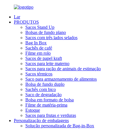
Lar
PRODUTOS
Sacos Stand Up
Bolsas de fundo plano
Sacos com três lados selados
Bag In Box
Sachês de café
Filme em rolo
Sacos de papel kraft
Sacos para leite materno
Sacos para ração de animais de estimação
Sacos térmicos
Saco para armazenamento de alimentos
Bolsa de fundo duplo
Sachês com bico
Saco de degradação
Bolsa em formato de bolsa
Filme de matéria-prima
Estoque
Sacos para frutas e verduras
Personalização de embalagens
Solução personalizada de Bag-in-Box