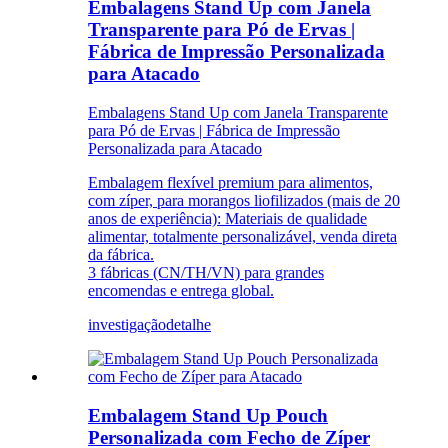
Embalagens Stand Up com Janela
Transparente para Pó de Ervas |
Fábrica de Impressão Personalizada
para Atacado
Embalagens Stand Up com Janela Transparente
para Pó de Ervas | Fábrica de Impressão
Personalizada para Atacado
Embalagem flexível premium para alimentos,
com zíper, para morangos liofilizados (mais de 20
anos de experiência): Materiais de qualidade
alimentar, totalmente personalizável, venda direta
da fábrica.
3 fábricas (CN/TH/VN) para grandes
encomendas e entrega global.
investigação
detalhe
Embalagem Stand Up Pouch
Personalizada com Fecho de Zíper