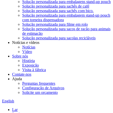
Solução personalizada para embalagens stand-up pouch
Solução personalizada para sachês de café
Solução personalizada para sachês com bico.
Solução personalizada para embalagem stand-up pouch
com torneira dispensadora
Solução personalizada para filme em rolo
Solução personalizada para sacos de ração para animais
de estimação
Solução personalizada para sacolas recicláveis
Notícias e vídeos
Notícias
Vídeo
Sobre nós
História
Exposição
Visita à fábrica
Contate-nos
Ajuda
Perguntas frequentes
Configuração de Arquivos
Solicite um orçamento
English
Lar