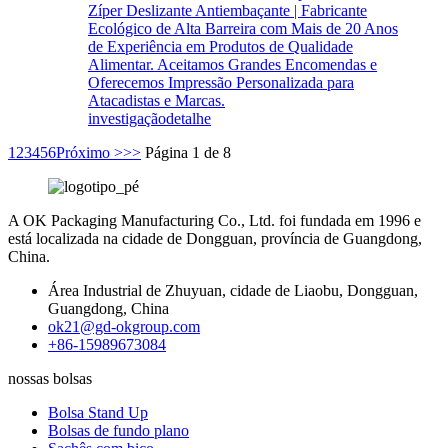
Zíper Deslizante Antiembaçante | Fabricante
Ecológico de Alta Barreira com Mais de 20 Anos
de Experiência em Produtos de Qualidade
Alimentar. Aceitamos Grandes Encomendas e
Oferecemos Impressão Personalizada para
Atacadistas e Marcas.
investigação
detalhe
1
2
3
4
5
6
Próximo >
>>
Página 1 de 8
A OK Packaging Manufacturing Co., Ltd. foi fundada em 1996 e
está localizada na cidade de Dongguan, província de Guangdong,
China.
Área Industrial de Zhuyuan, cidade de Liaobu, Dongguan,
Guangdong, China
ok21@gd-okgroup.com
+86-15989673084
nossas bolsas
Bolsa Stand Up
Bolsas de fundo plano