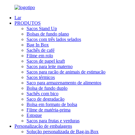
Lar
PRODUTOS
Sacos Stand Up
Bolsas de fundo plano
Sacos com três lados selados
Bag In Box
Sachês de café
Filme em rolo
Sacos de papel kraft
Sacos para leite materno
Sacos para ração de animais de estimação
Sacos térmicos
Saco para armazenamento de alimentos
Bolsa de fundo duplo
Sachês com bico
Saco de degradação
Bolsa em formato de bolsa
Filme de matéria-prima
Estoque
Sacos para frutas e verduras
Personalização de embalagens
Solução personalizada de Bag-in-Box