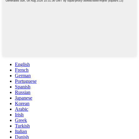
English
French
German
Portuguese
Spanish
Russian
Japanese
Korean
Arabic
Irish
Greek
Turkish
Italian
Danish