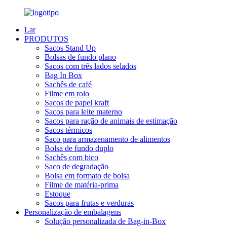
Lar
PRODUTOS
Sacos Stand Up
Bolsas de fundo plano
Sacos com três lados selados
Bag In Box
Sachês de café
Filme em rolo
Sacos de papel kraft
Sacos para leite materno
Sacos para ração de animais de estimação
Sacos térmicos
Saco para armazenamento de alimentos
Bolsa de fundo duplo
Sachês com bico
Saco de degradação
Bolsa em formato de bolsa
Filme de matéria-prima
Estoque
Sacos para frutas e verduras
Personalização de embalagens
Solução personalizada de Bag-in-Box