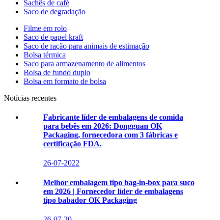
Sachês de café
Saco de degradação
Filme em rolo
Saco de papel kraft
Saco de ração para animais de estimação
Bolsa térmica
Saco para armazenamento de alimentos
Bolsa de fundo duplo
Bolsa em formato de bolsa
Notícias recentes
Fabricante líder de embalagens de comida
para bebês em 2026: Dongguan OK
Packaging, fornecedora com 3 fábricas e
certificação FDA.
26-07-2022
Melhor embalagem tipo bag-in-box para suco
em 2026 | Fornecedor líder de embalagens
tipo babador OK Packaging
26-07-20