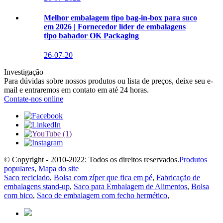
Melhor embalagem tipo bag-in-box para suco
em 2026 | Fornecedor líder de embalagens
tipo babador OK Packaging
26-07-20
Investigação
Para dúvidas sobre nossos produtos ou lista de preços, deixe seu e-
mail e entraremos em contato em até 24 horas.
Contate-nos online
© Copyright - 2010-2022: Todos os direitos reservados.
Produtos
populares
,
Mapa do site
Saco reciclado
,
Bolsa com zíper que fica em pé
,
Fabricação de
embalagens stand-up
,
Saco para Embalagem de Alimentos
,
Bolsa
com bico
,
Saco de embalagem com fecho hermético
,