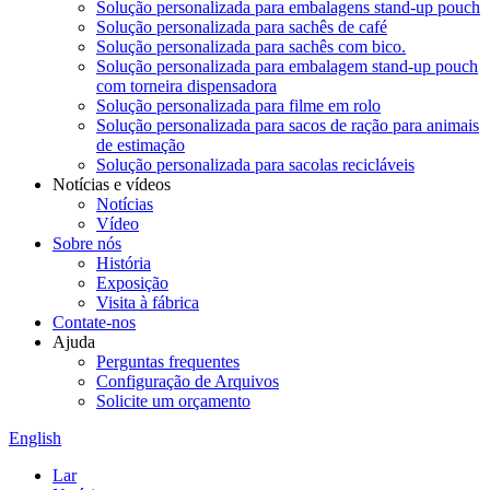
Solução personalizada para embalagens stand-up pouch
Solução personalizada para sachês de café
Solução personalizada para sachês com bico.
Solução personalizada para embalagem stand-up pouch
com torneira dispensadora
Solução personalizada para filme em rolo
Solução personalizada para sacos de ração para animais
de estimação
Solução personalizada para sacolas recicláveis
Notícias e vídeos
Notícias
Vídeo
Sobre nós
História
Exposição
Visita à fábrica
Contate-nos
Ajuda
Perguntas frequentes
Configuração de Arquivos
Solicite um orçamento
English
Lar