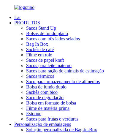
Lar
PRODUTOS
Sacos Stand Up
Bolsas de fundo plano
Sacos com três lados selados
Bag In Box
Sachês de café
Filme em rolo
Sacos de papel kraft
Sacos para leite materno
Sacos para ração de animais de estimação
Sacos térmicos
Saco para armazenamento de alimentos
Bolsa de fundo duplo
Sachês com bico
Saco de degradação
Bolsa em formato de bolsa
Filme de matéria-prima
Estoque
Sacos para frutas e verduras
Personalização de embalagens
Solução personalizada de Bag-in-Box